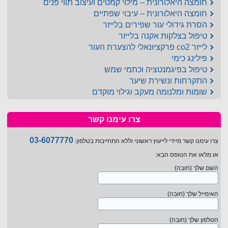
חומצה היאלורונית – מילוי קמטים ועיצוב תווי פנים
חומצה היאלורונית – עיבוי שפתיים
הסרת גידולי עור שפירים בלייזר
טיפול בצלקות אקנה בלייזר
לייזר co2 פרקציונאלי להצערת העור
פילינג כימי
טיפול בפיגמנטציה וכתמי שמש
התקרחות ונשירת שיער
שומות ומלנומה מעקב וגילוי מוקדם
צרו עימנו קשר
03-6077770
צרו עימנו קשר מיידי לייעוץ ראשוני וללא התחייבות בטלפון:
או מלאו את הטופס הבא:
השם שלך (חובה)
האימייל שלך (חובה)
הטלפון שלך (חובה)